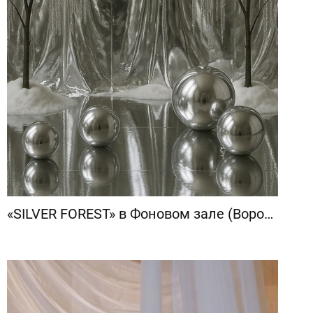
«SILVER FOREST» в Фоновом зале (Воропаева)