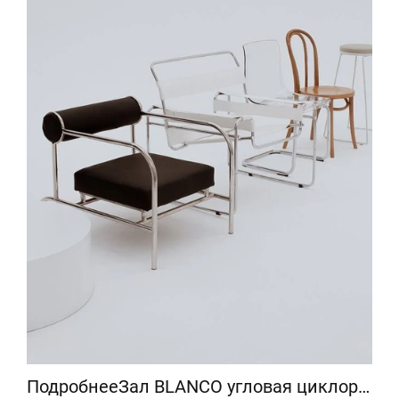
ПодробнееЗал BLANCO угловая циклорама (Воропаева)