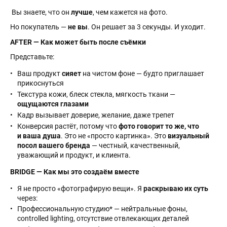
Вы знаете, что он
лучше
, чем кажется на фото.
Но покупатель —
не вы
. Он решает за 3 секунды. И уходит.
AFTER — Как может быть после съёмки
Представьте:
Ваш продукт
сияет
на чистом фоне — будто приглашает
прикоснуться
Текстура кожи, блеск стекла, мягкость ткани —
ощущаются глазами
Кадр вызывает доверие, желание, даже трепет
Конверсия растёт, потому что
фото говорит то же, что
и ваша душа
. Это не «просто картинка». Это
визуальный
посол вашего бренда
— честный, качественный,
уважающий и продукт, и клиента.
BRIDGE — Как мы это создаём вместе
Я не просто «фотографирую вещи». Я
раскрываю их суть
через:
Профессиональную студию* — нейтральные фоны,
controlled lighting, отсутствие отвлекающих деталей